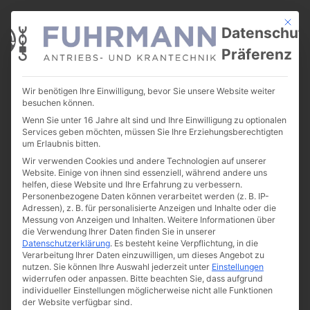
Mit die
Datenschut
Präferenz
Wir benötigen Ihre Einwilligung, bevor Sie unsere Website weiter
Kompentenzen
»
Elektromaschinenbau
besuchen können.
Wenn Sie unter 16 Jahre alt sind und Ihre Einwilligung zu optionalen
Elektromaschinenbau
Services geben möchten, müssen Sie Ihre Erziehungsberechtigten
um Erlaubnis bitten.
Nicht nur die Motoren von
Wir verwenden Cookies und andere Technologien auf unserer
Krananlagen wollen ab und an
Website. Einige von ihnen sind essenziell, während andere uns
repariert werden…
helfen, diese Website und Ihre Erfahrung zu verbessern.
Personenbezogene Daten können verarbeitet werden (z. B. IP-
Adressen), z. B. für personalisierte Anzeigen und Inhalte oder die
Messung von Anzeigen und Inhalten.
Weitere Informationen über
In der modernen, firmeneigenen Werkstatt in Kehrig
die Verwendung Ihrer Daten finden Sie in unserer
Datenschutzerklärung
.
Es besteht keine Verpflichtung, in die
reparieren wir u. a.:
Verarbeitung Ihrer Daten einzuwilligen, um dieses Angebot zu
nutzen.
Sie können Ihre Auswahl jederzeit unter
Einstellungen
Drehstrommotoren
widerrufen oder anpassen.
Bitte beachten Sie, dass aufgrund
Getriebemotoren
individueller Einstellungen möglicherweise nicht alle Funktionen
der Website verfügbar sind.
Kreissägemotoren