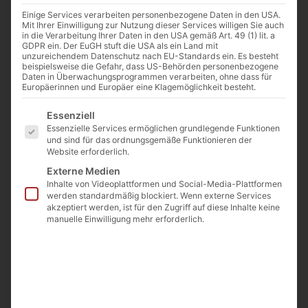
Staubsaugermotoren
Einige Services verarbeiten personenbezogene Daten in den USA.
Mit Ihrer Einwilligung zur Nutzung dieser Services willigen Sie auch
Stromerzeuger
in die Verarbeitung Ihrer Daten in den USA gemäß Art. 49 (1) lit. a
Kompressoren
GDPR ein. Der EuGH stuft die USA als ein Land mit
unzureichendem Datenschutz nach EU-Standards ein. Es besteht
Pumpen jeglicher Art für den privaten und
beispielsweise die Gefahr, dass US-Behörden personenbezogene
Daten in Überwachungsprogrammen verarbeiten, ohne dass für
gewerblichen Bereich
Europäerinnen und Europäer eine Klagemöglichkeit besteht.
Elektrische Gartengeräte
Es folgt eine Liste der Service-Gruppen, für die eine E
Hochdruckreiniger
Essenziell
und vieles mehr
Essenzielle Services ermöglichen grundlegende Funktionen
und sind für das ordnungsgemäße Funktionieren der
Website erforderlich.
Externe Medien
Reparaturen einfach gemacht
Inhalte von Videoplattformen und Social-Media-Plattformen
werden standardmäßig blockiert. Wenn externe Services
Defekte Motoren holen wir in der Regel bei
akzeptiert werden, ist für den Zugriff auf diese Inhalte keine
manuelle Einwilligung mehr erforderlich.
unseren Kunden ab.
Sie können uns defekte Motoren ebenfalls zur
Reparatur einschicken.
Die von uns ausgeführten Reparaturen sind von
hoher Qualität.
Schnelligkeit zählt zu unseren Stärken. Ersatz- und