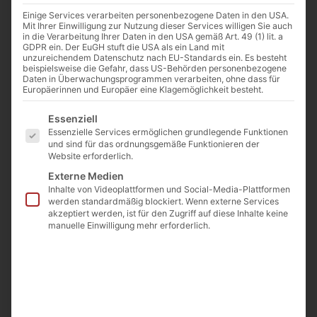
Einige Services verarbeiten personenbezogene Daten in den USA.
Mit Ihrer Einwilligung zur Nutzung dieser Services willigen Sie auch
in die Verarbeitung Ihrer Daten in den USA gemäß Art. 49 (1) lit. a
GDPR ein. Der EuGH stuft die USA als ein Land mit
Elektrowerkzeuge
unzureichendem Datenschutz nach EU-Standards ein. Es besteht
beispielsweise die Gefahr, dass US-Behörden personenbezogene
Daten in Überwachungsprogrammen verarbeiten, ohne dass für
Europäerinnen und Europäer eine Klagemöglichkeit besteht.
MEHR DAZU
Es folgt eine Liste der Service-Gruppen, für die eine E
Essenziell
Essenzielle Services ermöglichen grundlegende Funktionen
und sind für das ordnungsgemäße Funktionieren der
Website erforderlich.
Externe Medien
Inhalte von Videoplattformen und Social-Media-Plattformen
werden standardmäßig blockiert. Wenn externe Services
Hebezeuge
akzeptiert werden, ist für den Zugriff auf diese Inhalte keine
manuelle Einwilligung mehr erforderlich.
MEHR DAZU